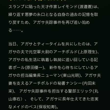
スランプに陥った天才作家レイモンド(渡邉蒼)は、
繰り返す悪夢の糸口となる自身の過去の記憶を取
り戻すため、アガサ失踪事件を再び追い始め
る……。
当日、アガサとティータイムを共にしたのは、ア
ガサの夫で元空軍大尉のアーチボルド(上原理生)、
アガサの私生活に執着し執拗に追い回している記
者ポール(原田優一)、 新作を心待ちにしているア
ガサの担当編集長ニューマン(東山光明)、アガサ夫
妻を支えるアーチボルドの秘書ナンシー(内田未
来)、 アガサ失踪事件を担当する警部エリック(丸
山泰右）、 そして、アガサに長年仕えてきた忠実
なメイドのベス(保坂知寿)。