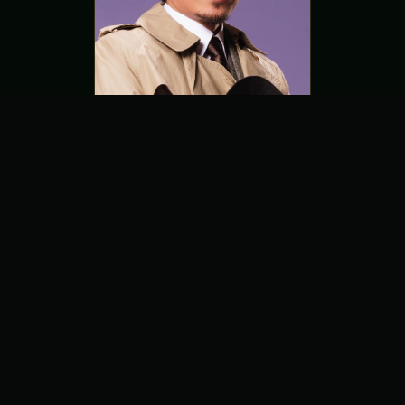
丸山泰右
エリック役
PROFILE
MOVIE